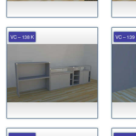
VC – 138 K
VC – 139