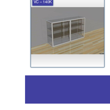
VC – 140K