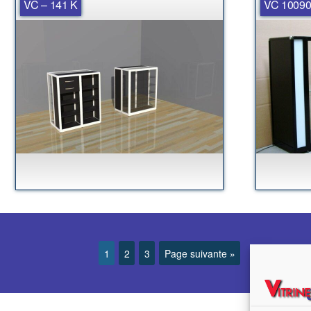
VC – 141 K
VC 1009
1
2
3
Page suivante »