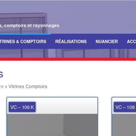
es, comptoirs et rayonnages
ITRINES & COMPTOIRS
RÉALISATIONS
NUANCIER
ACC
s
re
»
Vitrines Comptoirs
VC – 106 K
VC – 108