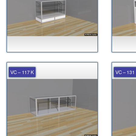
VC – 117 K
VC – 131