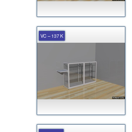
VC – 137 K