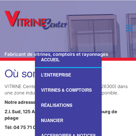
Fabricant de vitrines, comptoirs et rayonnages
ACCUEIL
Passer
Où sommes-nous ?
ce
L’ENTREPRISE
contenu
VITRINE Center est basée à Bourg de péage (26300) dans
VITRINES & COMPTOIRS
une zone industrielle accès libre et parking disponible.
Notre adresse
:
RÉALISATIONS
Z.I. Sud, 125 Allée de Bourgogne, F. 26300 Bourg de
péage
NUANCIER
Tél: 04 75 71 07 59
ACCESSOIRES & NOTICES