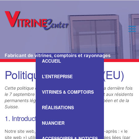
Fabricant de vitrines, comptoirs et rayonnages
ACCUEIL
Passer
Politique de cookies (EU)
ce
L’ENTREPRISE
contenu
Cette politique de cookies a été mise à jour pour la dernière fois
VITRINES & COMPTOIRS
le 7 septembre 2022 et s’applique aux citoyens et aux résidents
permanents légaux de l’Espace Économique Européen et de la
Suisse.
RÉALISATIONS
1. Introduction
NUANCIER
Notre site web,
https://www.vitrinecenter.com
(ci-après : « le
site web ») utilise des cookies et autres technologies liées (par
ACCESSOIRES & NOTICES