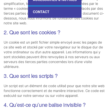
simplification, toutes ces technologies sont désignées par le
terme « cookies »). Des cookies sont également placés par des
CONTACT
tierces parties que nous avons engagées. Dans le document ci-
dessous, nous vous informons de l’utilisation des cookies sur
notre site web.
2. Que sont les cookies ?
Un cookie est un petit fichier simple envoyé avec les pages de
ce site web et stocké par votre navigateur sur le disque dur de
votre ordinateur ou d’un autre appareil. Les informations qui y
sont stockées peuvent être renvoyées à nos serveurs ou aux
serveurs des tierces parties concernées lors d’une visite
ultérieure.
3. Que sont les scripts ?
Un script est un élément de code utilisé pour que notre site web
fonctionne correctement et de manière interactive. Ce code est
exécuté sur notre serveur ou sur votre appareil.
4. Qu’est-ce qu’une balise invisible ?