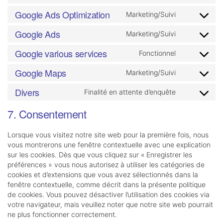
wordfence
to
Google Ads Optimization
service
Marketing/Suivi
Consent
google-
to
Google Ads
Marketing/Suivi
recaptcha
Consent
service
to
google-
Google various services
Fonctionnel
Consent
service
ads-
to
google-
optimizatio
Google Maps
Marketing/Suivi
Consent
service
ads
to
google-
Divers
Finalité en attente d’enquête
Consent
service
various-
to
google-
services
7. Consentement
service
maps
divers
Lorsque vous visitez notre site web pour la première fois, nous
vous montrerons une fenêtre contextuelle avec une explication
sur les cookies. Dès que vous cliquez sur « Enregistrer les
préférences » vous nous autorisez à utiliser les catégories de
cookies et d’extensions que vous avez sélectionnés dans la
fenêtre contextuelle, comme décrit dans la présente politique
de cookies. Vous pouvez désactiver l’utilisation des cookies via
votre navigateur, mais veuillez noter que notre site web pourrait
ne plus fonctionner correctement.