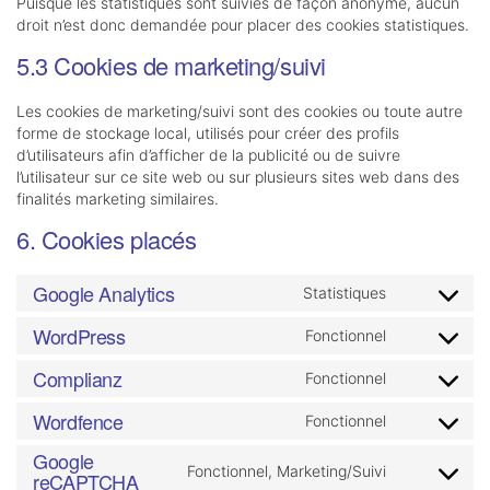
Puisque les statistiques sont suivies de façon anonyme, aucun
droit n’est donc demandée pour placer des cookies statistiques.
5.3 Cookies de marketing/suivi
Les cookies de marketing/suivi sont des cookies ou toute autre
forme de stockage local, utilisés pour créer des profils
d’utilisateurs afin d’afficher de la publicité ou de suivre
l’utilisateur sur ce site web ou sur plusieurs sites web dans des
finalités marketing similaires.
6. Cookies placés
Google Analytics
Statistiques
Consent
to
WordPress
Fonctionnel
Consent
service
to
google-
Complianz
Fonctionnel
Consent
service
analytics
to
wordpress
Wordfence
Fonctionnel
Consent
service
to
complianz
Google
service
Fonctionnel, Marketing/Suivi
reCAPTCHA
Consent