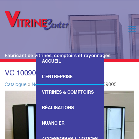
Fabricant de vitrines, comptoirs et rayonnages
ACCUEIL
Passer
VC 1009005
ce
L’ENTREPRISE
contenu
Catalogue
»
Nos Vitrines & Comptoirs
»
VC 1009005
VITRINES & COMPTOIRS
RÉALISATIONS
NUANCIER
ACCESSOIRES & NOTICES