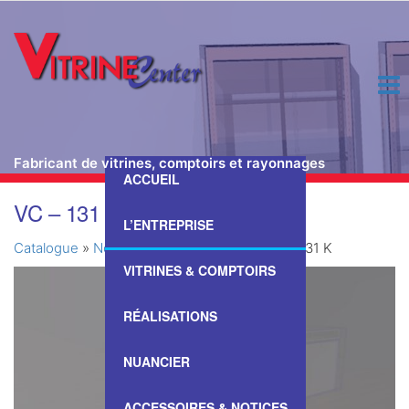
Fabricant de vitrines, comptoirs et rayonnages
ACCUEIL
Passer
VC – 131 K
ce
L’ENTREPRISE
contenu
Catalogue
»
Nos Vitrines & Comptoirs
»
VC – 131 K
VITRINES & COMPTOIRS
RÉALISATIONS
NUANCIER
ACCESSOIRES & NOTICES