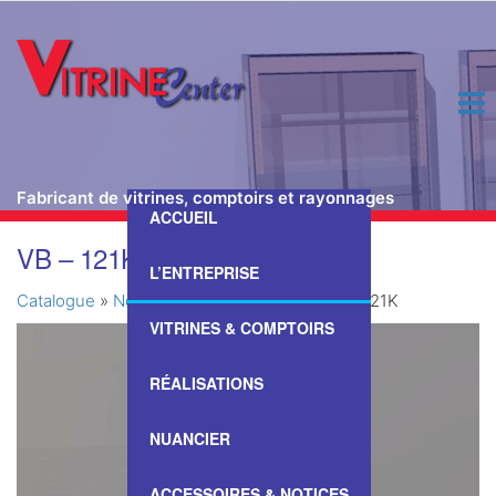
Fabricant de vitrines, comptoirs et rayonnages
ACCUEIL
Passer
VB – 121K
ce
L’ENTREPRISE
contenu
Catalogue
»
Nos Vitrines & Comptoirs
»
VB – 121K
VITRINES & COMPTOIRS
RÉALISATIONS
NUANCIER
ACCESSOIRES & NOTICES