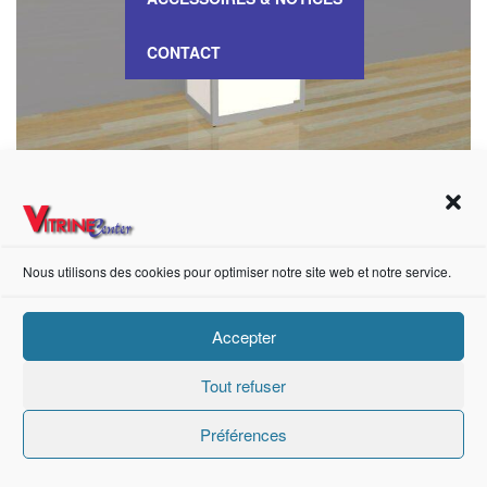
CONTACT
VITRINE Basse – VB 121K
Nous utilisons des cookies pour optimiser notre site web et notre service.
https://fr-fr.facebook.com/pages/category/Metal-Supplier/Vitrine-Center-1847745018840053/
Accepter
Tout refuser
Création de sites internet Advanced Informatique © 2021.
Préférences