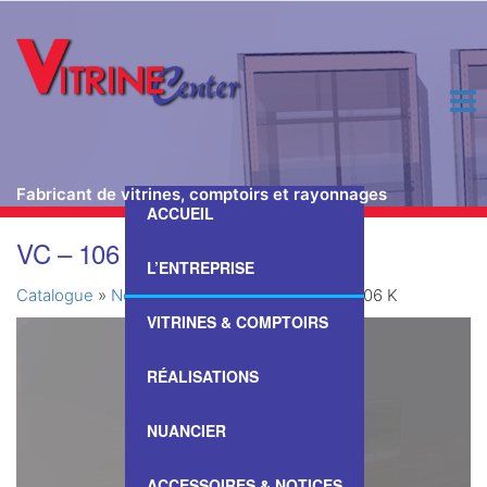
Fabricant de vitrines, comptoirs et rayonnages
ACCUEIL
Passer
VC – 106 K
ce
L’ENTREPRISE
contenu
Catalogue
»
Nos Vitrines & Comptoirs
»
VC – 106 K
VITRINES & COMPTOIRS
RÉALISATIONS
NUANCIER
ACCESSOIRES & NOTICES