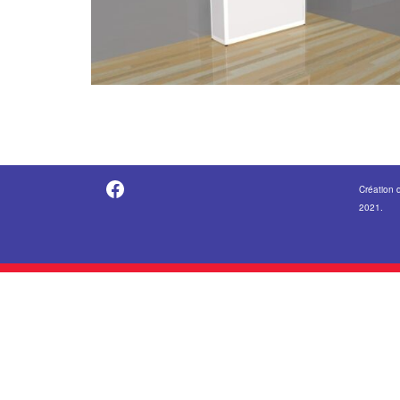
https://fr-fr.facebook.com/pages/category/Metal-Supplier/Vitrine-Center-1847745018840053/
Création 
2021.