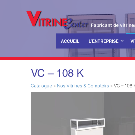
Fabricant de vitrin
ACCUEIL
L’ENTREPRISE
V
Passer
VC – 108 K
ce
contenu
Catalogue
»
Nos Vitrines & Comptoirs
»
VC – 108 