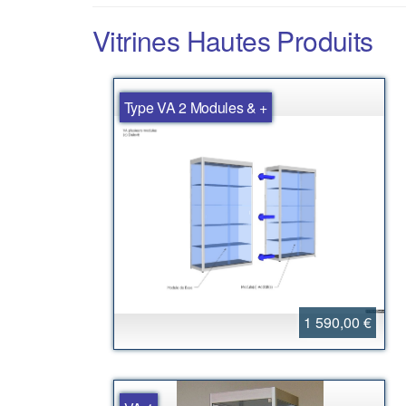
Vitrines Hautes Produits
Type VA 2 Modules & +
1 590,00 €