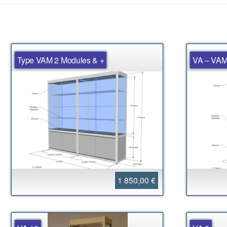
Type VAM 2 Modules & +
VA – VA
1 850,00 €