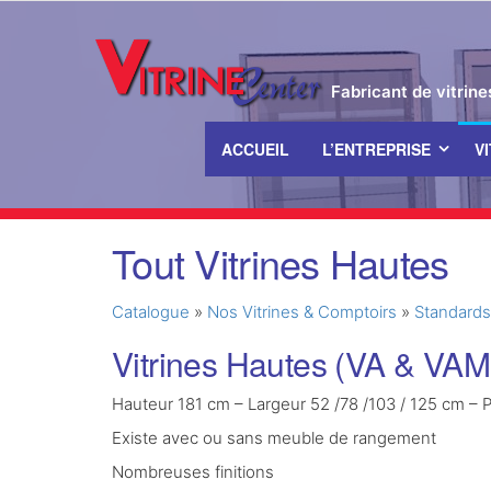
Fabricant de vitrin
ACCUEIL
L’ENTREPRISE
V
Passer
Tout Vitrines Hautes
ce
contenu
Catalogue
»
Nos Vitrines & Comptoirs
»
Standards
Vitrines Hautes (VA & VAM
Hauteur 181 cm – Largeur 52 /78 /103 / 125 cm –
Existe avec ou sans meuble de rangement
Nombreuses finitions