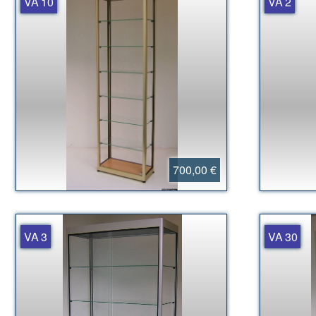
VA 10
VA 2
700,00 €
VA 3
VA 30