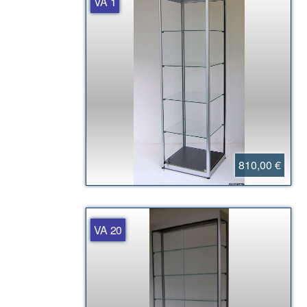
VA 1
810,00 €
VA 20