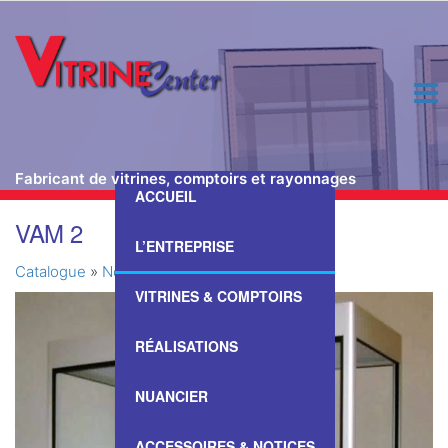
Fabricant de vitrines, comptoirs et rayonnages
ACCUEIL
Passer
VAM 2
ce
L’ENTREPRISE
contenu
Catalogue
»
Nos Vitrines & Comptoirs
»
VAM 2
VITRINES & COMPTOIRS
RÉALISATIONS
NUANCIER
ACCESSOIRES & NOTICES