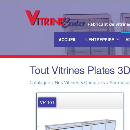
Fabricant de vitrin
ACCUEIL
L’ENTREPRISE
V
Passer
Tout Vitrines Plates 3
ce
contenu
Catalogue
»
Nos Vitrines & Comptoirs
»
Sur-mesu
VP 101