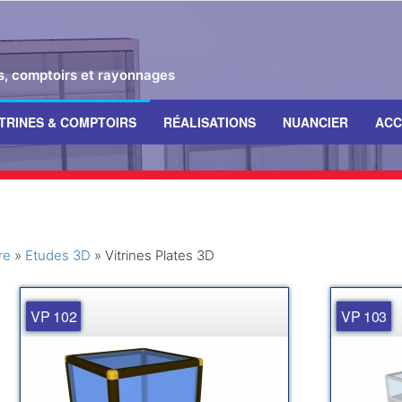
es, comptoirs et rayonnages
ITRINES & COMPTOIRS
RÉALISATIONS
NUANCIER
ACC
D
re
»
Etudes 3D
»
Vitrines Plates 3D
VP 102
VP 103