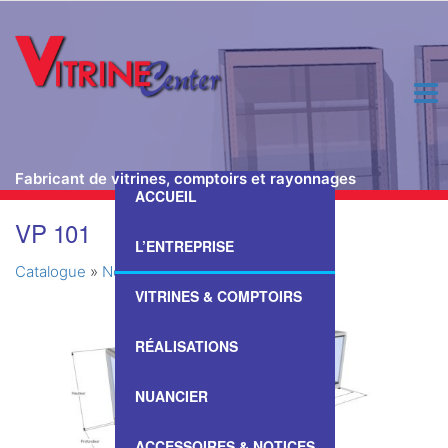
Fabricant de vitrines, comptoirs et rayonnages
ACCUEIL
Passer
VP 101
ce
L’ENTREPRISE
contenu
Catalogue
»
Nos Vitrines & Comptoirs
»
VP 101
VITRINES & COMPTOIRS
RÉALISATIONS
NUANCIER
ACCESSOIRES & NOTICES