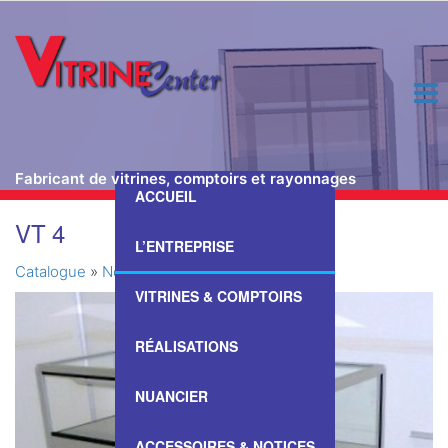
Fabricant de vitrines, comptoirs et rayonnages
ACCUEIL
Passer
VT 4
ce
L’ENTREPRISE
contenu
Catalogue
»
Nos Vitrines & Comptoirs
»
VT 4
VITRINES & COMPTOIRS
RÉALISATIONS
NUANCIER
ACCESSOIRES & NOTICES