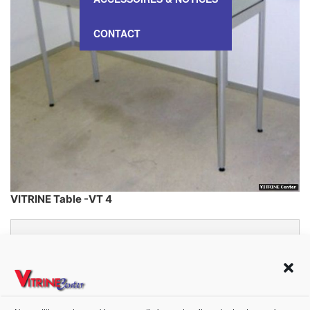
CONTACT
VITRINE Table -VT 4
Prix à partir de :
565,00 €
HT
Dimensions:
100cm x 125cm x 43cm
(H x L x P)