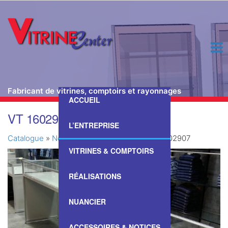
Fabricant de vitrines, comptoirs et rayonnages
ACCUEIL
Passer
VT 1602907
ce
L’ENTREPRISE
contenu
Catalogue
»
Nos Vitrines & Comptoirs
»
VT 1602907
VITRINES & COMPTOIRS
RÉALISATIONS
NUANCIER
ACCESSOIRES & NOTICES