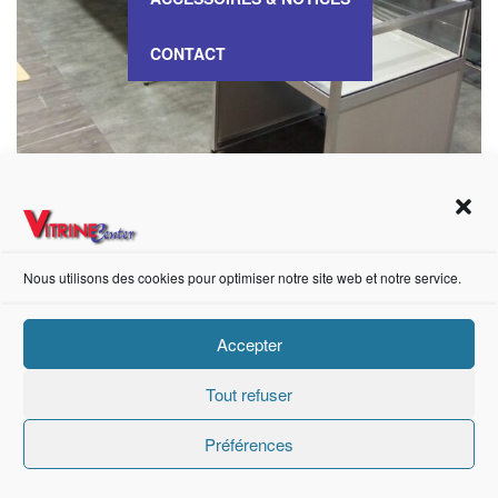
CONTACT
VITRINE Table – 1602907
Nous utilisons des cookies pour optimiser notre site web et notre service.
Accepter
https://fr-fr.facebook.com/pages/category/Metal-Supplier/Vitrine-Center-1847745018840053/
Tout refuser
Création de sites internet Advanced Informatique © 2021.
Préférences