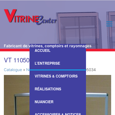
Fabricant de vitrines, comptoirs et rayonnages
ACCUEIL
Passer
VT 1105034
ce
L’ENTREPRISE
contenu
Catalogue
»
Nos Vitrines & Comptoirs
»
VT 1105034
VITRINES & COMPTOIRS
RÉALISATIONS
NUANCIER
ACCESSOIRES & NOTICES