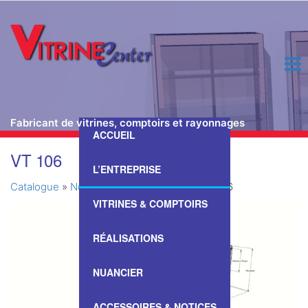
Fabricant de vitrines, comptoirs et rayonnages
ACCUEIL
Passer
VT 106
ce
L’ENTREPRISE
contenu
Catalogue
»
Nos Vitrines & Comptoirs
»
VT 106
VITRINES & COMPTOIRS
RÉALISATIONS
NUANCIER
ACCESSOIRES & NOTICES