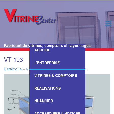
Fabricant de vitrines, comptoirs et rayonnages
ACCUEIL
Passer
VT 103
ce
L’ENTREPRISE
contenu
Catalogue
»
Nos Vitrines & Comptoirs
»
VT 103
VITRINES & COMPTOIRS
RÉALISATIONS
NUANCIER
ACCESSOIRES & NOTICES