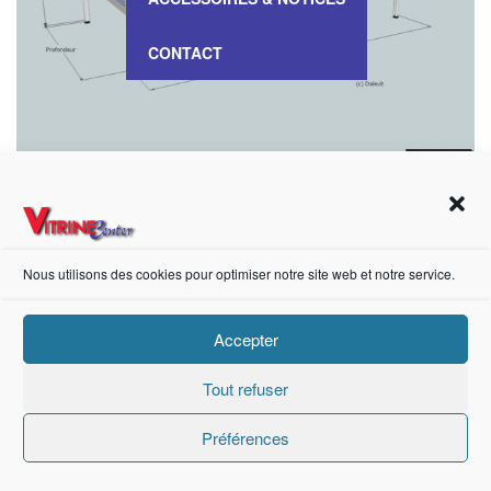
CONTACT
VITRINE Table – VT 103
Nous utilisons des cookies pour optimiser notre site web et notre service.
https://fr-fr.facebook.com/pages/category/Metal-Supplier/Vitrine-Center-1847745018840053/
Accepter
Création de sites internet Advanced Informatique © 2021.
Tout refuser
Préférences