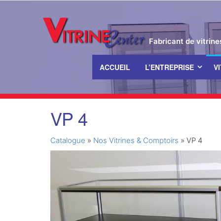
Fabricant de vitrin
ACCUEIL
L’ENTREPRISE
V
Passer
VP 4
ce
contenu
Catalogue
»
Nos Vitrines & Comptoirs
»
VP 4