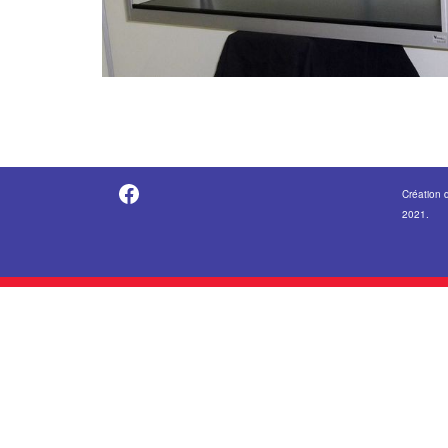
https://fr-fr.facebook.com/pages/category/Metal-Supplier/Vitrine-Center-1847745018840053/
Création 
2021.