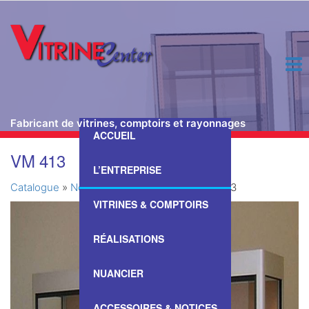
Fabricant de vitrines, comptoirs et rayonnages
ACCUEIL
Passer
VM 413
ce
L’ENTREPRISE
contenu
Catalogue
»
Nos Vitrines & Comptoirs
»
VM 413
VITRINES & COMPTOIRS
RÉALISATIONS
NUANCIER
ACCESSOIRES & NOTICES