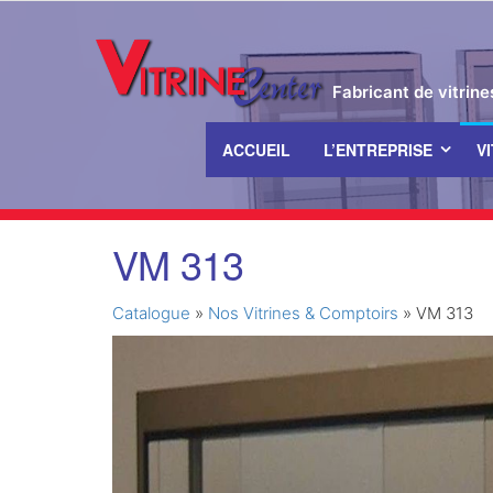
Fabricant de vitrin
ACCUEIL
L’ENTREPRISE
V
Passer
VM 313
ce
contenu
Catalogue
»
Nos Vitrines & Comptoirs
»
VM 313