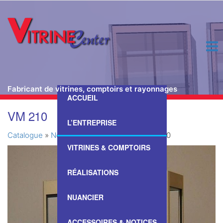
Fabricant de vitrines, comptoirs et rayonnages
ACCUEIL
Passer
VM 210
ce
L’ENTREPRISE
contenu
Catalogue
»
Nos Vitrines & Comptoirs
»
VM 210
VITRINES & COMPTOIRS
RÉALISATIONS
NUANCIER
ACCESSOIRES & NOTICES