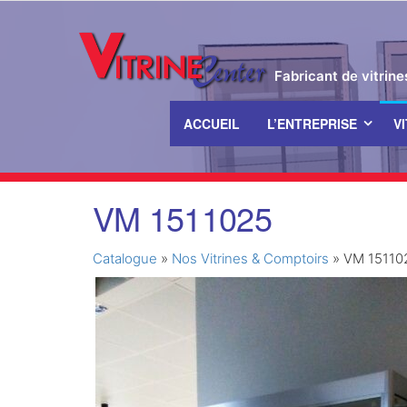
Fabricant de vitrin
ACCUEIL
L’ENTREPRISE
V
Passer
VM 1511025
ce
contenu
Catalogue
»
Nos Vitrines & Comptoirs
»
VM 15110