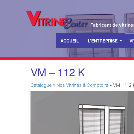
Fabricant de vitrin
ACCUEIL
L’ENTREPRISE
V
Passer
VM – 112 K
ce
contenu
Catalogue
»
Nos Vitrines & Comptoirs
»
VM – 112 