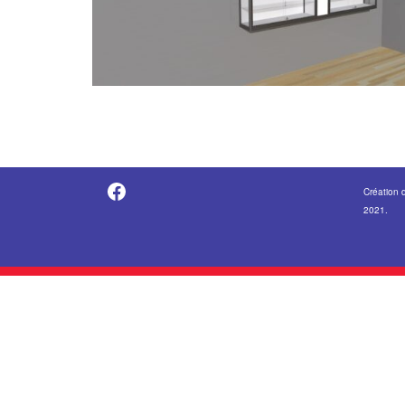
https://fr-fr.facebook.com/pages/category/Metal-Supplier/Vitrine-Center-1847745018840053/
Création 
2021.