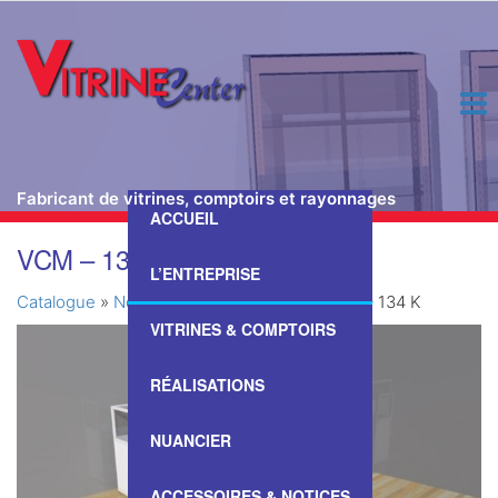
Fabricant de vitrines, comptoirs et rayonnages
ACCUEIL
Passer
VCM – 134 K
ce
L’ENTREPRISE
contenu
Catalogue
»
Nos Vitrines & Comptoirs
»
VCM – 134 K
VITRINES & COMPTOIRS
RÉALISATIONS
NUANCIER
ACCESSOIRES & NOTICES