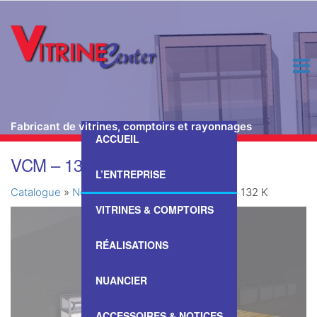
Fabricant de vitrines, comptoirs et rayonnages
ACCUEIL
Passer
VCM – 132 K
ce
L’ENTREPRISE
contenu
Catalogue
»
Nos Vitrines & Comptoirs
»
VCM – 132 K
VITRINES & COMPTOIRS
RÉALISATIONS
NUANCIER
ACCESSOIRES & NOTICES