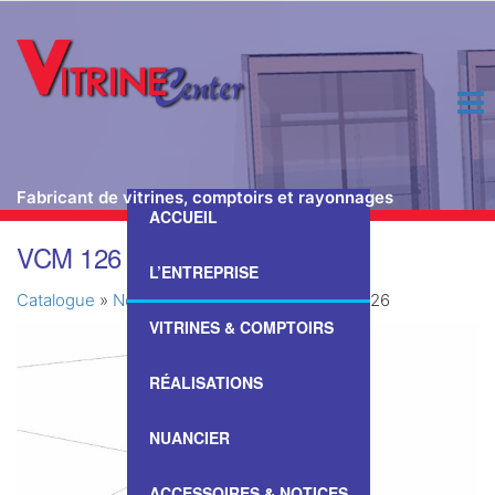
Fabricant de vitrines, comptoirs et rayonnages
ACCUEIL
Passer
VCM 126
ce
L’ENTREPRISE
contenu
Catalogue
»
Nos Vitrines & Comptoirs
»
VCM 126
VITRINES & COMPTOIRS
RÉALISATIONS
NUANCIER
ACCESSOIRES & NOTICES