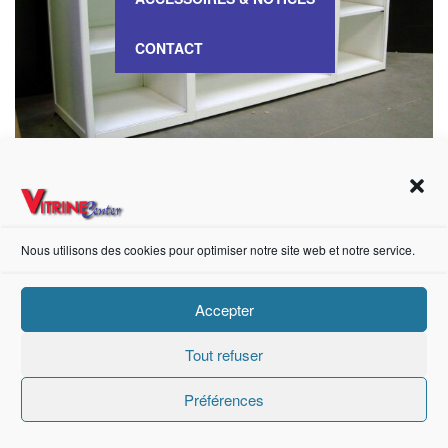
CONTACT
VITRINE Comptoir – 1212015
Nous utilisons des cookies pour optimiser notre site web et notre service.
Accepter
https://fr-fr.facebook.com/pages/category/Metal-Supplier/Vitrine-Center-1847745018840053/
Tout refuser
Création de sites internet Advanced Informatique © 2021.
Préférences