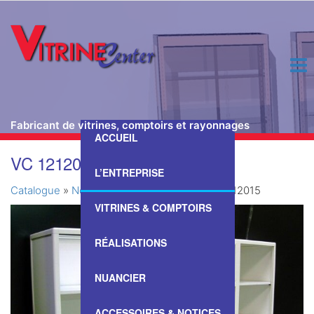
Fabricant de vitrines, comptoirs et rayonnages
ACCUEIL
Passer
VC 1212015
ce
L’ENTREPRISE
contenu
Catalogue
»
Nos Vitrines & Comptoirs
»
VC 1212015
VITRINES & COMPTOIRS
RÉALISATIONS
NUANCIER
ACCESSOIRES & NOTICES