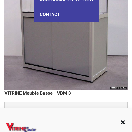
CONTACT
VITRINE Meuble Basse – VBM 3
Prix à partir de :
885,00 €
HT
Dimensions:
125cm x 103cm x 43cm
(H x L x P)