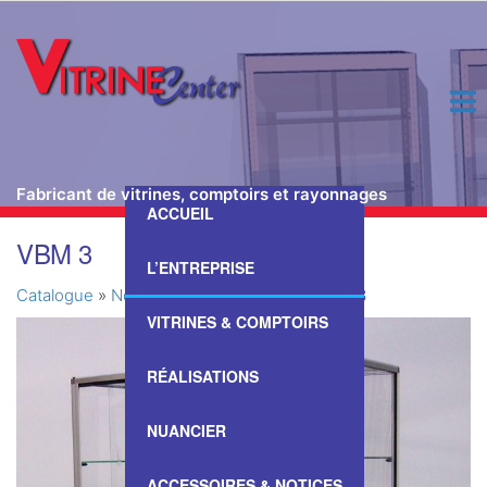
Fabricant de vitrines, comptoirs et rayonnages
ACCUEIL
Passer
VBM 3
ce
L’ENTREPRISE
contenu
Catalogue
»
Nos Vitrines & Comptoirs
»
VBM 3
VITRINES & COMPTOIRS
RÉALISATIONS
NUANCIER
ACCESSOIRES & NOTICES