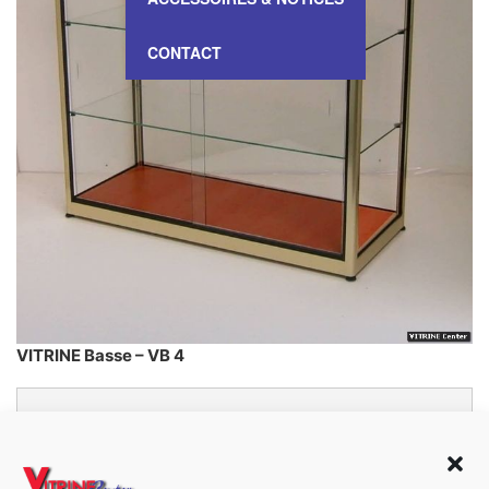
CONTACT
VITRINE Basse – VB 4
Prix à partir de :
1 000,00 €
HT
Dimensions:
125cm x 125cm x 43cm
(H x L x P)