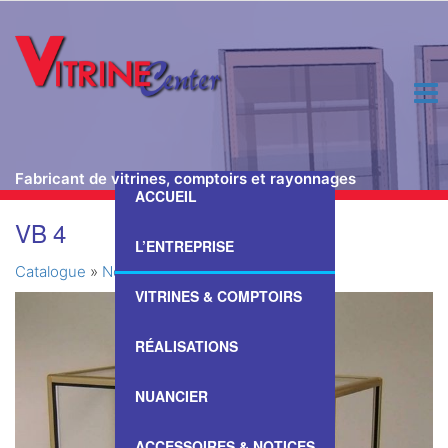
Fabricant de vitrines, comptoirs et rayonnages
ACCUEIL
Passer
VB 4
ce
L’ENTREPRISE
contenu
Catalogue
»
Nos Vitrines & Comptoirs
»
VB 4
VITRINES & COMPTOIRS
RÉALISATIONS
NUANCIER
ACCESSOIRES & NOTICES