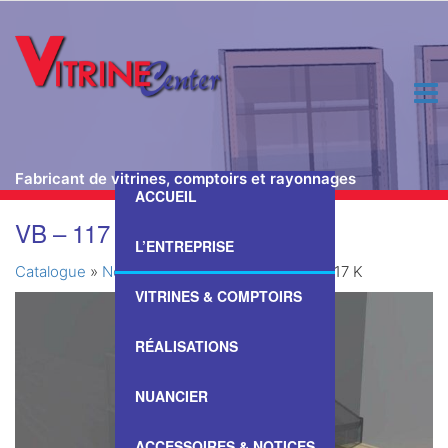
Fabricant de vitrines, comptoirs et rayonnages
ACCUEIL
Passer
VB – 117 K
ce
L’ENTREPRISE
contenu
Catalogue
»
Nos Vitrines & Comptoirs
»
VB – 117 K
VITRINES & COMPTOIRS
RÉALISATIONS
NUANCIER
ACCESSOIRES & NOTICES