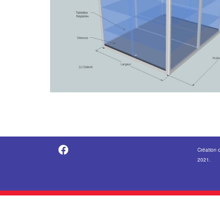
https://fr-fr.facebook.com/pages/category/Metal-Supplier/Vitrine-Center-1847745018840053/
Création 
2021.