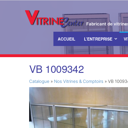
Fabricant de vitrin
ACCUEIL
L’ENTREPRISE
V
Passer
VB 1009342
ce
contenu
Catalogue
»
Nos Vitrines & Comptoirs
»
VB 10093