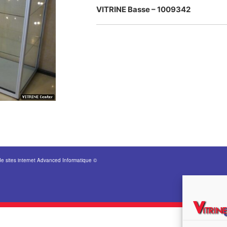
VITRINE Basse – 1009342
de sites internet Advanced Informatique ©