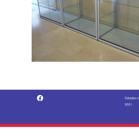
https://fr-fr.facebook.com/pages/category/Metal-Supplier/Vitrine-Center-1847745018840053/
Création 
2021.