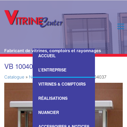
Fabricant de vitrines, comptoirs et rayonnages
ACCUEIL
Passer
VB 1004037
ce
L’ENTREPRISE
contenu
Catalogue
»
Nos Vitrines & Comptoirs
»
VB 1004037
VITRINES & COMPTOIRS
RÉALISATIONS
NUANCIER
ACCESSOIRES & NOTICES