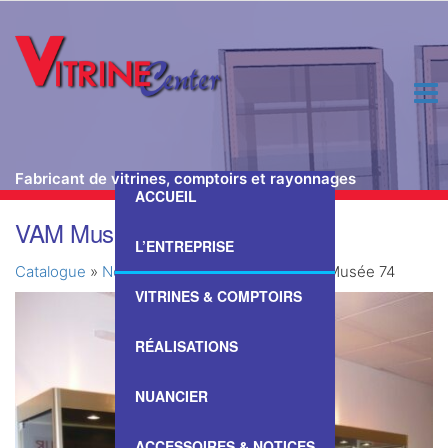
Fabricant de vitrines, comptoirs et rayonnages
ACCUEIL
Passer
VAM Musée 74
ce
L’ENTREPRISE
contenu
Catalogue
»
Nos Vitrines & Comptoirs
»
VAM Musée 74
VITRINES & COMPTOIRS
RÉALISATIONS
NUANCIER
ACCESSOIRES & NOTICES