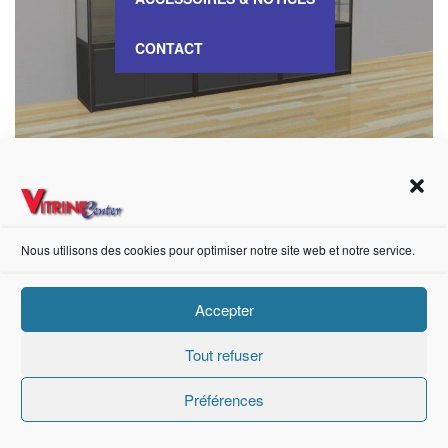
CONTACT
VITRINE Haute Meuble – VAM 200K
Nous utilisons des cookies pour optimiser notre site web et notre service.
https://fr-fr.facebook.com/pages/category/Metal-Supplier/Vitrine-Center-1847745018840053/
Accepter
Tout refuser
Création de sites internet Advanced Informatique © 2021.
Préférences