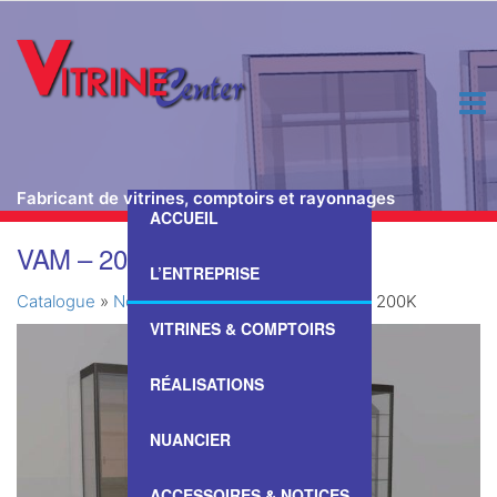
Fabricant de vitrines, comptoirs et rayonnages
ACCUEIL
Passer
VAM – 200K
ce
L’ENTREPRISE
contenu
Catalogue
»
Nos Vitrines & Comptoirs
»
VAM – 200K
VITRINES & COMPTOIRS
RÉALISATIONS
NUANCIER
ACCESSOIRES & NOTICES