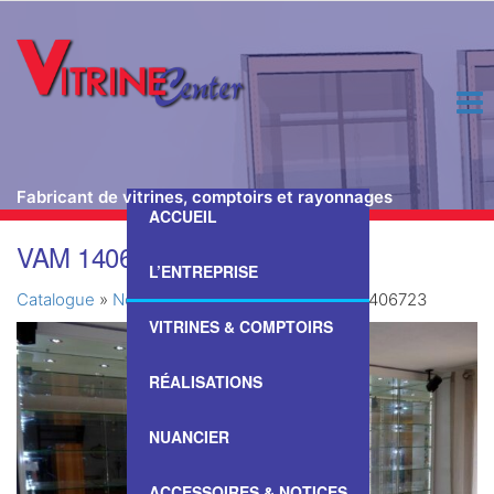
Fabricant de vitrines, comptoirs et rayonnages
ACCUEIL
Passer
VAM 1406723
ce
L’ENTREPRISE
contenu
Catalogue
»
Nos Vitrines & Comptoirs
»
VAM 1406723
VITRINES & COMPTOIRS
RÉALISATIONS
NUANCIER
ACCESSOIRES & NOTICES