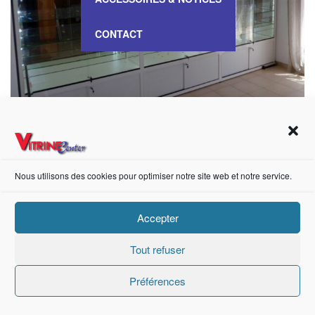
CONTACT
VITRINE Haute meuble – 1406723
Nous utilisons des cookies pour optimiser notre site web et notre service.
https://fr-fr.facebook.com/pages/category/Metal-Supplier/Vitrine-Center-1847745018840053/
Accepter
Tout refuser
Création de sites internet Advanced Informatique © 2021.
Préférences