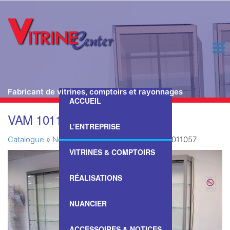
Fabricant de vitrines, comptoirs et rayonnages
ACCUEIL
Passer
VAM 1011057
ce
L’ENTREPRISE
contenu
Catalogue
»
Nos Vitrines & Comptoirs
»
VAM 1011057
VITRINES & COMPTOIRS
RÉALISATIONS
NUANCIER
ACCESSOIRES & NOTICES