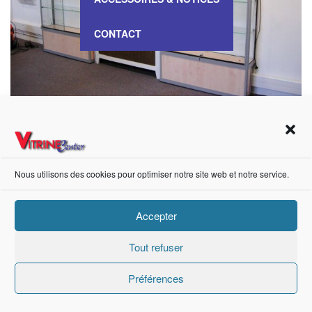
CONTACT
VITRINE Haute Meuble – 1011057
Nous utilisons des cookies pour optimiser notre site web et notre service.
https://fr-fr.facebook.com/pages/category/Metal-Supplier/Vitrine-Center-1847745018840053/
Accepter
Tout refuser
Création de sites internet Advanced Informatique © 2021.
Préférences