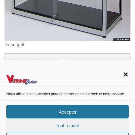
Descriptif
Prix à partir de :
550,00 €
HT
Dimensions:
103cm x 181cm x 43cm
(H x L x P)
Nous utilisons des cookies pour optimiser notre site web et notre service.
Accepter
https://fr-fr.facebook.com/pages/category/Metal-Supplier/Vitrine-Center-1847745018840053/
Tout refuser
Création de sites internet Advanced Informatique © 2021.