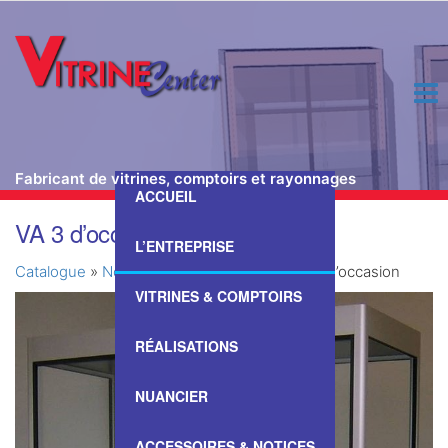
Fabricant de vitrines, comptoirs et rayonnages
ACCUEIL
Passer
VA 3 d’occasion
ce
L’ENTREPRISE
contenu
Catalogue
»
Nos Vitrines & Comptoirs
»
VA 3 d’occasion
VITRINES & COMPTOIRS
RÉALISATIONS
NUANCIER
ACCESSOIRES & NOTICES