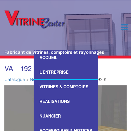
Fabricant de vitrines, comptoirs et rayonnages
ACCUEIL
Passer
VA – 192 K
ce
L’ENTREPRISE
contenu
Catalogue
»
Nos Vitrines & Comptoirs
»
VA – 192 K
VITRINES & COMPTOIRS
RÉALISATIONS
NUANCIER
ACCESSOIRES & NOTICES