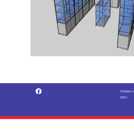
https://fr-fr.facebook.com/pages/category/Metal-Supplier/Vitrine-Center-1847745018840053/
Création 
2021.