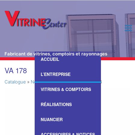
Fabricant de vitrines, comptoirs et rayonnages
ACCUEIL
Passer
VA 178
ce
L’ENTREPRISE
contenu
Catalogue
»
Nos Vitrines & Comptoirs
»
VA 178
VITRINES & COMPTOIRS
RÉALISATIONS
NUANCIER
ACCESSOIRES & NOTICES