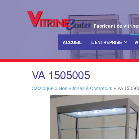
Fabricant de vitrin
ACCUEIL
L’ENTREPRISE
V
Passer
VA 1505005
ce
contenu
Catalogue
»
Nos Vitrines & Comptoirs
»
VA 15050