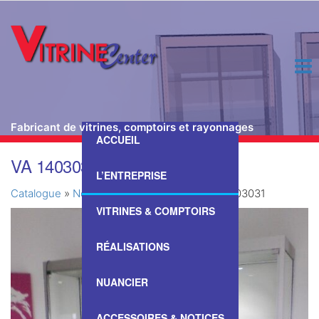
Fabricant de vitrines, comptoirs et rayonnages
ACCUEIL
Passer
VA 1403031
ce
L’ENTREPRISE
contenu
Catalogue
»
Nos Vitrines & Comptoirs
»
VA 1403031
VITRINES & COMPTOIRS
RÉALISATIONS
NUANCIER
ACCESSOIRES & NOTICES