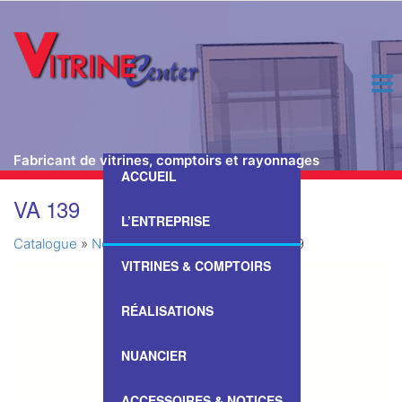
Fabricant de vitrines, comptoirs et rayonnages
ACCUEIL
Passer
VA 139
ce
L’ENTREPRISE
contenu
Catalogue
»
Nos Vitrines & Comptoirs
»
VA 139
VITRINES & COMPTOIRS
RÉALISATIONS
NUANCIER
ACCESSOIRES & NOTICES