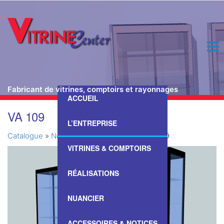
Fabricant de vitrines, comptoirs et rayonnages
ACCUEIL
Passer
VA 109
ce
L’ENTREPRISE
contenu
Catalogue
»
Nos Vitrines & Comptoirs
»
VA 109
VITRINES & COMPTOIRS
RÉALISATIONS
NUANCIER
ACCESSOIRES & NOTICES