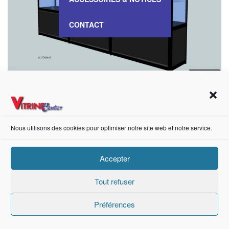
CONTACT
VITRINE Haute – VA 109
Nous utilisons des cookies pour optimiser notre site web et notre service.
https://fr-fr.facebook.com/pages/category/Metal-Supplier/Vitrine-Center-1847745018840053/
Accepter
Création de sites internet Advanced Informatique © 2021.
Tout refuser
Préférences