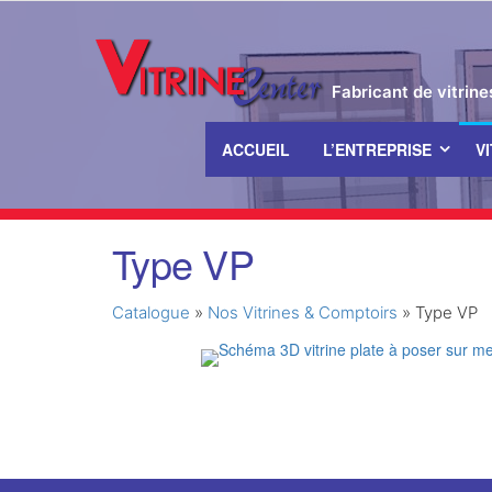
Fabricant de vitrin
ACCUEIL
L’ENTREPRISE
V
Passer
Type VP
ce
contenu
Catalogue
»
Nos Vitrines & Comptoirs
»
Type VP