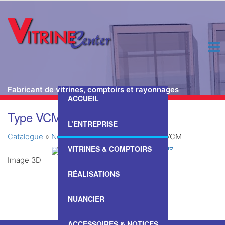
Fabricant de vitrines, comptoirs et rayonnages
ACCUEIL
Passer
Type VCM
ce
L’ENTREPRISE
contenu
Catalogue
»
Nos Vitrines & Comptoirs
»
Type VCM
VITRINES & COMPTOIRS
Image 3D
RÉALISATIONS
NUANCIER
ACCESSOIRES & NOTICES