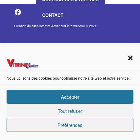
https://fr-fr.facebook.com/pages/category/Metal-Supplier/Vitrine-Center-1847745018840053/
CONTACT
Création de sites internet Advanced Informatique © 2021.
Nous utilisons des cookies pour optimiser notre site web et notre service.
Accepter
Tout refuser
Préférences