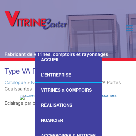
Fabricant de vitrines, comptoirs et rayonnages
ACCUEIL
Passer
Type VA Portes Coulissantes
ce
L’ENTREPRISE
contenu
Catalogue
»
Nos Vitrines & Comptoirs
»
Type VA Portes
Coulissantes
VITRINES & COMPTOIRS
Eclairage par bandeau LED
RÉALISATIONS
NUANCIER
ACCESSOIRES & NOTICES