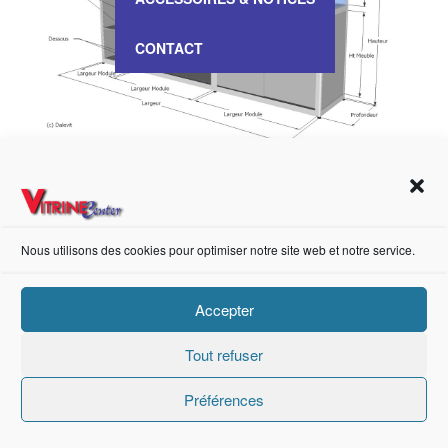
CONTACT
Image 3D
Nous utilisons des cookies pour optimiser notre site web et notre service.
https://fr-fr.facebook.com/pages/category/Metal-Supplier/Vitrine-Center-1847745018840053/
Accepter
Création de sites internet Advanced Informatique © 2021.
Tout refuser
Préférences