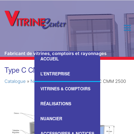
Fabricant de vitrines, comptoirs et rayonnages
ACCUEIL
Passer
Type C CMM 2500
ce
L’ENTREPRISE
contenu
Catalogue
»
Nos Vitrines & Comptoirs
»
Type C CMM 2500
VITRINES & COMPTOIRS
RÉALISATIONS
NUANCIER
ACCESSOIRES & NOTICES