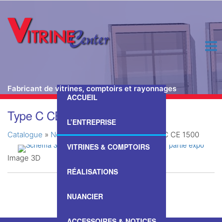
Fabricant de vitrines, comptoirs et rayonnages
ACCUEIL
Passer
Type C CE 1500
ce
L’ENTREPRISE
contenu
Catalogue
»
Nos Vitrines & Comptoirs
»
Type C CE 1500
VITRINES & COMPTOIRS
Image 3D
RÉALISATIONS
NUANCIER
ACCESSOIRES & NOTICES